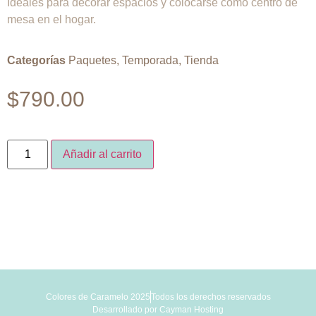
Ideales para decorar espacios y colocarse como centro de
mesa en el hogar.
Categorías
Paquetes
,
Temporada
,
Tienda
$
790.00
Añadir al carrito
Colores de Caramelo 2025
Todos los derechos reservados
Desarrollado por
Cayman Hosting